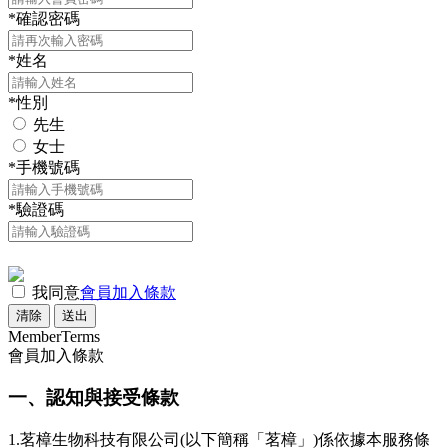
*
確認密碼
*
姓名
*
性別
先生
女士
*
手機號碼
*
驗證碼
我同意
會員加入條款
清除
送出
Member
Terms
會員加入條款
一、認知與接受條款
1.茗樟生物科技有限公司(以下簡稱「茗樟」)係依據本服務條