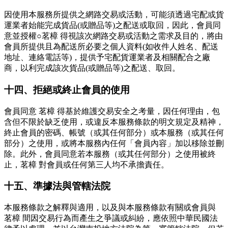
因使用本服務所提供之網路交易或活動，可能須透過宅配或貨
運業者始能完成貨品(或贈品等)之配送或取回，因此，會員同
意並授權○茗樟 得視該次網路交易或活動之需求及目的，將由
會員所提供且為配送所必要之個人資料(如收件人姓名、配送
地址、連絡電話等)，提供予宅配貨運業者及相關配合之廠
商，以利完成該次貨品(或贈品等)之配送、取回。
十四、拒絕或終止會員的使用
會員同意 茗樟 得基於維護交易安全之考量，因任何理由，包
含但不限於缺乏使用，或違反本服務條款的明文規定及精神，
終止會員的密碼、帳號（或其任何部分）或本服務（或其任何
部分）之使用，或將本服務內任何「會員內容」加以移除並刪
除。此外，會員同意若本服務（或其任何部分）之使用被終
止，茗樟 對會員或任何第三人均不承擔責任。
十五、準據法與管轄法院
本服務條款之解釋與適用，以及與本服務條款有關或會員與
茗樟 間因交易行為而產生之爭議或糾紛，應依照中華民國法