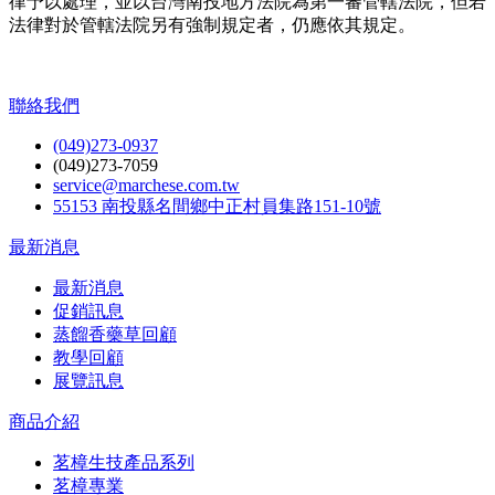
律予以處理，並以台灣南投地方法院為第一審管轄法院，但若
法律對於管轄法院另有強制規定者，仍應依其規定。
聯絡我們
(049)273-0937
(049)273-7059
service@marchese.com.tw
55153 南投縣名間鄉中正村員集路151-10號
最新消息
最新消息
促銷訊息
蒸餾香藥草回顧
教學回顧
展覽訊息
商品介紹
茗樟生技產品系列
茗樟專業