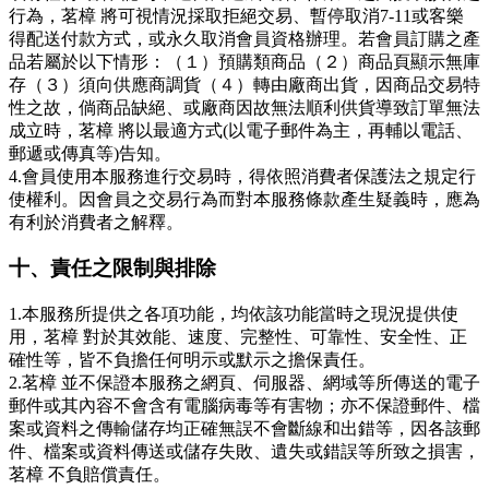
行為，茗樟 將可視情況採取拒絕交易、暫停取消7-11或客樂
得配送付款方式，或永久取消會員資格辦理。若會員訂購之產
品若屬於以下情形：（１）預購類商品（２）商品頁顯示無庫
存（３）須向供應商調貨（４）轉由廠商出貨，因商品交易特
性之故，倘商品缺絕、或廠商因故無法順利供貨導致訂單無法
成立時，茗樟 將以最適方式(以電子郵件為主，再輔以電話、
郵遞或傳真等)告知。
4.會員使用本服務進行交易時，得依照消費者保護法之規定行
使權利。因會員之交易行為而對本服務條款產生疑義時，應為
有利於消費者之解釋。
十、責任之限制與排除
1.本服務所提供之各項功能，均依該功能當時之現況提供使
用，茗樟 對於其效能、速度、完整性、可靠性、安全性、正
確性等，皆不負擔任何明示或默示之擔保責任。
2.茗樟 並不保證本服務之網頁、伺服器、網域等所傳送的電子
郵件或其內容不會含有電腦病毒等有害物；亦不保證郵件、檔
案或資料之傳輸儲存均正確無誤不會斷線和出錯等，因各該郵
件、檔案或資料傳送或儲存失敗、遺失或錯誤等所致之損害，
茗樟 不負賠償責任。