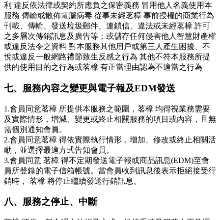
利 違反依法律或契約所應負之保密義務 冒用他人名義使用本
服務 傳輸或散佈電腦病毒 從事未經茗樟 事前授權的商業行為
刊載、傳輸、發送垃圾郵件、連鎖信、違法或未經茗樟 許可
之多層次傳銷訊息及廣告等；或儲存任何侵害他人智慧財產權
或違反法令之資料 對本服務其他用戶或第三人產生困擾、不
悅或違反一般網路禮節致生反感之行為 其他不符本服務所提
供的使用目的之行為或茗樟 有正當理由認為不適當之行為
七、服務內容之變更與電子報及EDM發送
1.會員同意茗樟 所提供本服務之範圍，茗樟 均得視業務需要
及實際情形，增減、變更或終止相關服務的項目或內容，且無
需個別通知會員。
2.會員同意茗樟 得依實際執行情形，增加、修改或終止相關活
動，並選擇最適方式告知會員。
3.會員同意 茗樟 得不定期發送電子報或商品訊息(EDM)至會
員所登錄的電子信箱帳號。當會員收到訊息後表示拒絕接受行
銷時， 茗樟 將停止繼續發送行銷訊息。
八、服務之停止、中斷