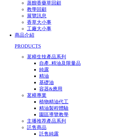
蒸餾香藥草回顧
教學回顧
展覽訊息
香草大小事
工廠大小事
商品介紹
PRODUCTS
茗樟生技產品系列
自產..精油及限量品
純露
精油
基礎油
容器&應用
茗樟專業
植物精油代工
精油製程體驗
園區導覽教學
主播推荐產品系列
託售商品
託售純露