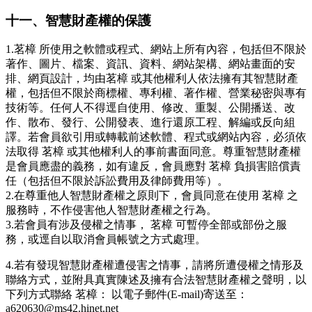
十一、智慧財產權的保護
1.茗樟 所使用之軟體或程式、網站上所有內容，包括但不限於
著作、圖片、檔案、資訊、資料、網站架構、網站畫面的安
排、網頁設計，均由茗樟 或其他權利人依法擁有其智慧財產
權，包括但不限於商標權、專利權、著作權、營業秘密與專有
技術等。任何人不得逕自使用、修改、重製、公開播送、改
作、散布、發行、公開發表、進行還原工程、解編或反向組
譯。若會員欲引用或轉載前述軟體、程式或網站內容，必須依
法取得 茗樟 或其他權利人的事前書面同意。尊重智慧財產權
是會員應盡的義務，如有違反，會員應對 茗樟 負損害賠償責
任（包括但不限於訴訟費用及律師費用等）。
2.在尊重他人智慧財產權之原則下，會員同意在使用 茗樟 之
服務時，不作侵害他人智慧財產權之行為。
3.若會員有涉及侵權之情事， 茗樟 可暫停全部或部份之服
務，或逕自以取消會員帳號之方式處理。
4.若有發現智慧財產權遭侵害之情事，請將所遭侵權之情形及
聯絡方式，並附具真實陳述及擁有合法智慧財產權之聲明，以
下列方式聯絡 茗樟： 以電子郵件(E-mail)寄送至：
a620630@ms42.hinet.net