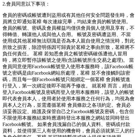
2.會員同意以下事項：
會員的密碼或帳號遭到盜用或有其他任何安全問題發生時，會
員將立即通知茗樟 每次連線完畢，均結束會員的帳號使用。
會員的帳號、密碼及會員權益均僅供會員個人使用及享有，不
得轉借、轉讓他人或與他人合用。 帳號及密碼遭盜用、不當
使用或其他茗樟無法辯識是否為本人親自使用之情況時，對此
所致之損害，除證明係因可歸責於茗樟之事由所致，茗樟將不
負任何責任。 茗樟 若知悉會員之帳號密碼確係遭他人冒用
時，將立即暫停該帳號之使用(含該帳號所生交易之處理)。 當
會員同意使用Facebook帳號登入使用本服務時，該Facebook帳
號之密碼是由Facebook網站所處理，茗樟 並不會接觸到該密
碼，而且每一個Facebook帳號只能綁定一個茗樟 會員帳號進
行登入，第一次綁定後即不能再予修改。 就茗樟 而言，經由
登入Facebook帳號及密碼而登入使用本服務時，該登入的帳號
即代表會員本人，使用者於使用本服務之任何行為，均視為會
員本人之行為，並需遵循茗樟 會員條款之各項約定。會員必
須妥善設定、維護及保管自己之Facebook帳號及密碼，包含但
不限使用本服務結束時應適時登出本服務之網站並同時登出
Facebook帳號。 如果會員洩漏自己的個人資料、密碼或付款
資料，並使得第三人有使用的機會時，會員必須就第三人的行