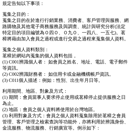
規定告知以下事項：
蒐集之目的：
蒐集之目的在於進行行銷業務、消費者、客戶管理與服務、網
路購物及其他電子商務服務及與調查、統計與研究分析(法定
特定目的項目編號為Ｏ四Ｏ、Ｏ九Ｏ、一四八、一五七)。茗
樟將藉由加入會員之過程或進行交易之過程來蒐集個人資料。
蒐集之個人資料類別：
茗樟於網站內蒐集的個人資料包括，
(1) C001辨識個人者： 如會員之姓名、地址、電話、電子郵件
等資訊。
(2) C002辨識財務者： 如信用卡或金融機構帳戶資訊。
(3) C011個人描述：例如：性別、出生年月日等。
利用期間、地區、對象及方式：
(1) 期間：會員當事人要求停止使用或茗樟停止提供服務之日
為止。
(2) 地區：會員之個人資料將使用於台灣地區。
(3) 利用對象及方式：會員之個人資料蒐集除用於茗樟之會員
管理、客戶管理之檢索查詢等功能外，亦將利用於辨識身份、
金流服務、物流服務、行銷廣宣等。例示如下：