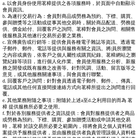
a. 以會員身份使用茗樟提供之各項服務時，於頁面中自動顯示
會員資訊。
b. 為遂行交易行為：會員對商品或勞務為預約、下標、購買、
參與贈獎等之活動或從事其他交易時，關於商品配送、勞務提
供、價金給付、回覆客戶之詢問、茗樟對會員之詢問、相關售
後服務及其他遂行交易所必要之業務。
c. 宣傳廣告或行銷等：提供會員各種電子雜誌等資訊、透過電
子郵件、郵件、電話等提供與服務有關之資訊。將|員所瀏覽
之內容或廣告，依客戶之個人屬性或購買紀錄、茗樟網站之瀏
覽紀錄等項目，進行個人化作業、會員使用服務之分析、新服
務之開發或既有服務之改善等。針對民調、活動、留言版等之
意見，或其他服務關連事項，與會員進行聯繫。
d. 回覆客戶之詢問：針對會員透過電子郵件、郵件、、傳真、
電話或其他任何直接間接連絡方式向茗樟所提出之詢問進行回
覆。
e. 其他業務附隨之事項：附隨於上述a至d.之利用目的而為 茗
樟 提供服務所必要之使用。
f. 對於各別服務提供者之資訊提供：會員對服務提供者之商品
或勞務為預約、下標、購買、參加贈獎活動或申請其他交易
時，茗樟 於該交易所必要之範圍內，得將會員之個人資料檔
案提供予服務提供者，並由服務提供者負責管理該個人資料檔