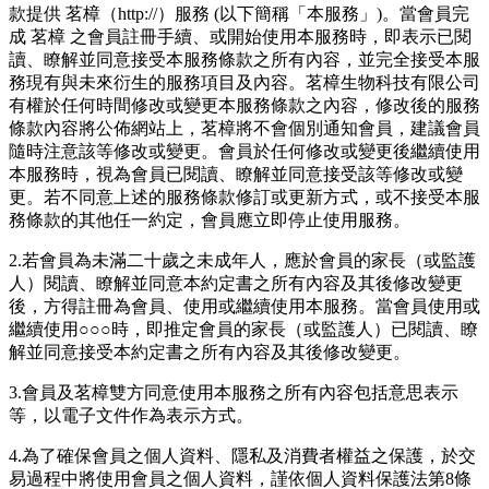
款提供 茗樟（http://）服務 (以下簡稱「本服務」)。當會員完
成 茗樟 之會員註冊手續、或開始使用本服務時，即表示已閱
讀、瞭解並同意接受本服務條款之所有內容，並完全接受本服
務現有與未來衍生的服務項目及內容。茗樟生物科技有限公司
有權於任何時間修改或變更本服務條款之內容，修改後的服務
條款內容將公佈網站上，茗樟將不會個別通知會員，建議會員
隨時注意該等修改或變更。會員於任何修改或變更後繼續使用
本服務時，視為會員已閱讀、瞭解並同意接受該等修改或變
更。若不同意上述的服務條款修訂或更新方式，或不接受本服
務條款的其他任一約定，會員應立即停止使用服務。
2.若會員為未滿二十歲之未成年人，應於會員的家長（或監護
人）閱讀、瞭解並同意本約定書之所有內容及其後修改變更
後，方得註冊為會員、使用或繼續使用本服務。當會員使用或
繼續使用○○○時，即推定會員的家長（或監護人）已閱讀、瞭
解並同意接受本約定書之所有內容及其後修改變更。
3.會員及茗樟雙方同意使用本服務之所有內容包括意思表示
等，以電子文件作為表示方式。
4.為了確保會員之個人資料、隱私及消費者權益之保護，於交
易過程中將使用會員之個人資料，謹依個人資料保護法第8條