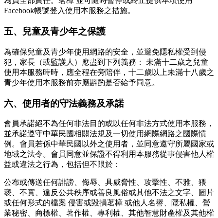
為負全部責任。茗樟 並可隨時暫停或終止提供本項使用
Facebook帳號登入使用本服務之措施。
五、兒童及青少年之保護
為確保兒童及青少年使用網路的安全，並避免隱私權受到侵
犯，家長（或監護人）應盡到下列義務： 未滿十二歲之兒童
使用本服務時時，應全程在旁陪伴，十二歲以上未滿十八歲之
青少年使用本服務前亦應斟酌是否給予同意。
六、使用者的守法義務及承諾
會員承諾絕不為任何非法目的或以任何非法方式使用本服務，
並承諾遵守中華民國相關法規及一切使用網際網路之國際慣
例。會員若係中華民國以外之使用者，並同意遵守所屬國家或
地域之法令。會員同意並保證不得利用本服務從事侵害他人權
益或違法之行為，包括但不限於：
公布或傳送任何誹謗、侮辱、具威脅性、攻擊性、不雅、猥
褻、不實、違反公共秩序或善良風俗或其他不法之文字、圖片
或任何形式的檔案 侵害或毀損茗樟 或他人名譽、隱私權、營
業秘密、商標權、著作權、專利權、其他智慧財產權及其他權