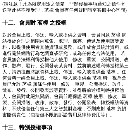
(請注意！此為限定用途之信箱，非關侵權事項通知之信件寄
送至此將不獲受理，茗樟 會員有任何疑問請至客服中心詢問)
十二、會員對 茗樟 之授權
對於會員上載、傳送、輸入或提供之資料，會員同意 茗樟 網
站得於合理之範圍內蒐集、處理、保存、傳遞及使用該等資
料，以提供使用者其他資訊或服務、或作成會員統計資料、或
進行關於網路行為之調查或研究，或為任何之合法使用。 若
會員無合法權利得授權他人使用、修改、重製、公開播送、改
作、散布、發行、公開發表某資料，並將前述權利轉授權第三
人，請勿擅自將該資料上載、傳送、輸入或提供至 茗樟 。任
何資料一經會員上載、傳送、輸入或提供至 茗樟 時，視為會
員已允許 茗樟 無條件使用、修改、重製、公開播送、改作、
散布、發行、公開發表該等資料，並得將前述權利轉授權他
人，會員對此絕無異議。會員並應保證 茗樟 使用、修改、重
製、公開播送、改作、散布、發行、公開發表、轉授權該等資
料，不致侵害任何第三人之智慧財產權，否則應對 茗樟 負損
害賠償責任（包括但不限於訴訟費用及律師費用等）。
十三、特別授權事項