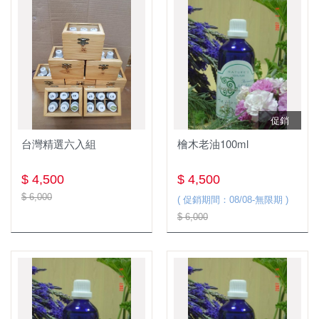
精油
託售純露
園區導覽教學
基礎油
託售精油
容器&應用
促銷
台灣精選六入組
檜木老油100ml
$ 4,500
$ 4,500
$ 6,000
( 促銷期間：08/08-無限期 )
$ 6,000