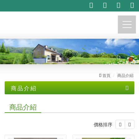
https://marchese.com.tw
首頁
商品介紹
商品介紹
茗樟生技產品系列
商品介紹
茗樟專業
自產..精油及限量品
價格排序
主播推荐產品系列
植物精油代工
純露
託售商品
精油製程體驗