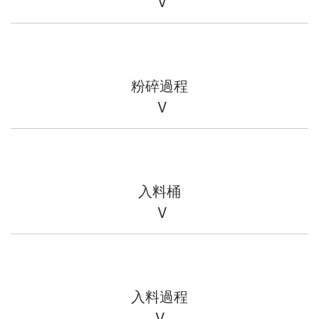
V
粉碎過程
V
入料桶
V
入料過程
V