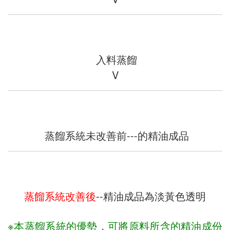
入料蒸餾
V
蒸餾系統未改善前---的精油成品
蒸餾系統改善後
--精油成品為淡黃色透明
※本蒸餾系統的優勢，可將原料所含的精油成份