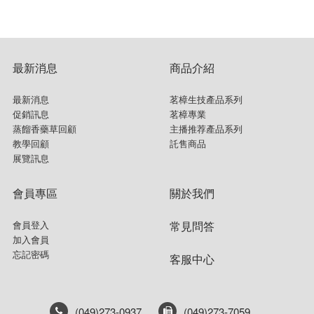
最新消息
商品介紹
最新消息
茗樟生技產品系列
促銷訊息
茗樟專業
蒸餾香藥草回顧
主播推荐產品系列
教學回顧
託售商品
展覽訊息
會員專區
關於我們
會員登入
常見問答
加入會員
忘記密碼
客服中心
(049)273-0937
(049)273-7059