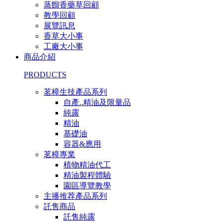
蒸餾香藥草回顧
教學回顧
展覽訊息
香草大小事
工廠大小事
商品介紹
PRODUCTS
茗樟生技產品系列
自產..精油及限量品
純露
精油
基礎油
容器&應用
茗樟專業
植物精油代工
精油製程體驗
園區導覽教學
主播推荐產品系列
託售商品
託售純露