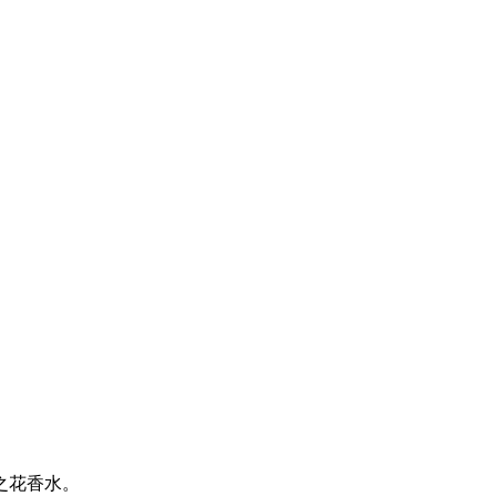
之花香水。