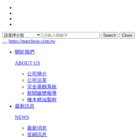
Search
Close
https://marchese.com.tw
關於我們
ABOUT US
公司簡介
公司沿革
完全蒸餾系統
新聞媒體報導
檜木精油製程
最新訊息
NEWS
最新消息
促銷訊息