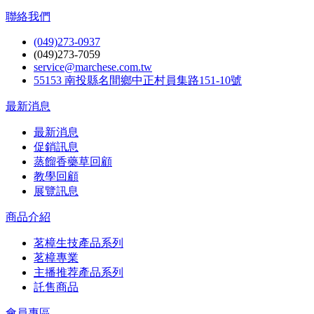
聯絡我們
(049)273-0937
(049)273-7059
service@marchese.com.tw
55153 南投縣名間鄉中正村員集路151-10號
最新消息
最新消息
促銷訊息
蒸餾香藥草回顧
教學回顧
展覽訊息
商品介紹
茗樟生技產品系列
茗樟專業
主播推荐產品系列
託售商品
會員專區