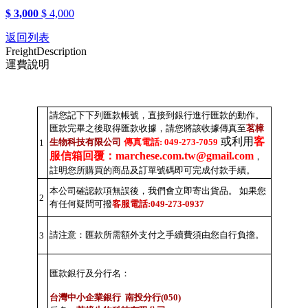
$ 3,000
$ 4,000
返回列表
Freight
Description
運費說明
請您記下下列匯款帳號，直接到銀行進行匯款的動作。
匯款完畢之後取得匯款收據，請您將該收據傳真至
茗樟
或利用
客
生物科技有限公司
傳真電話: 049-273-7059
1
服信箱回覆：marchese.com.tw@gmail.com
，
註明您所購買的商品及訂單號碼即可完成付款手續。
本公司確認款項無誤後，我們會立即寄出貨品。 如果您
2
有任何疑問可撥
客服電話:049-273-0937
請注意：匯款所需額外支付之手續費須由您自行負擔。
3
匯款銀行及分行名：
台灣中小企業銀行 南投分行(050)