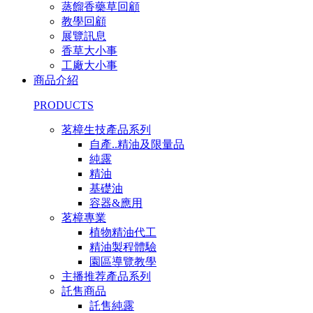
蒸餾香藥草回顧
教學回顧
展覽訊息
香草大小事
工廠大小事
商品介紹
PRODUCTS
茗樟生技產品系列
自產..精油及限量品
純露
精油
基礎油
容器&應用
茗樟專業
植物精油代工
精油製程體驗
園區導覽教學
主播推荐產品系列
託售商品
託售純露