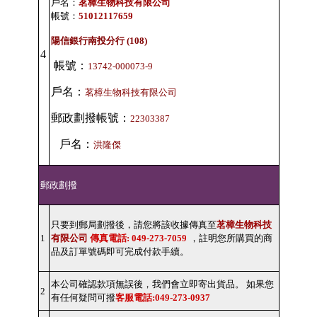
戶名：
茗樟生物科技有限公司
帳號：
51012117659
陽信銀行南投分行 (108)
4
帳號：
13742-000073-9
戶名：
茗樟生物科技有限公司
郵政劃撥帳號：
22303387
戶名：
洪隆傑
郵政劃撥
只要到郵局劃撥後，請您將該收據傳真至
茗樟生物科技
1
有限公司
傳真電話: 049-273-7059
，註明您所購買的商
品及訂單號碼即可完成付款手續。
本公司確認款項無誤後，我們會立即寄出貨品。 如果您
2
有任何疑問可撥
客服電話:049-273-0937