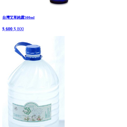
台灣艾草純露500ml
$ 600
$ 800