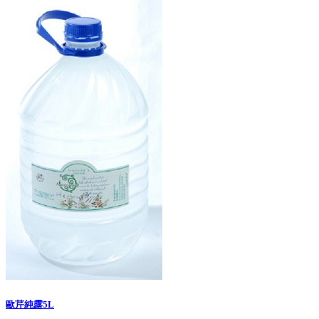
歐芹純露5L