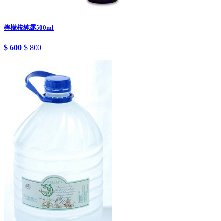
檸檬桉純露500ml
$ 600
$ 800