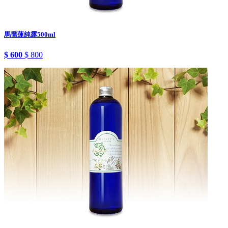
馬喬蓮純露500ml
$ 600
$ 800