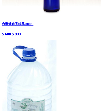
台灣迷迭香純露500ml
$ 600
$ 800