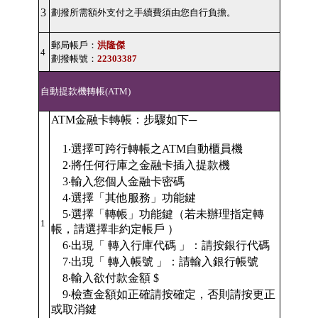
3
劃撥所需額外支付之手續費須由您自行負擔。
郵局帳戶：
洪隆傑
4
劃撥帳號：
22303387
自動提款機轉帳(ATM)
ATM金融卡轉帳：步驟如下─
1‧選擇可跨行轉帳之ATM自動櫃員機
2‧將任何行庫之金融卡插入提款機
3‧輸入您個人金融卡密碼
4‧選擇「其他服務」功能鍵
5‧選擇「轉帳」功能鍵（若未辦理指定轉
1
帳，請選擇非約定帳戶 ）
6‧出現「 轉入行庫代碼 」：請按銀行代碼
7‧出現「 轉入帳號 」：請輸入銀行帳號
8‧輸入欲付款金額 $
9‧檢查金額如正確請按確定，否則請按更正
或取消鍵