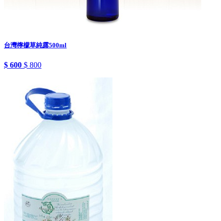
台灣檸檬草純露500ml
$ 600
$ 800